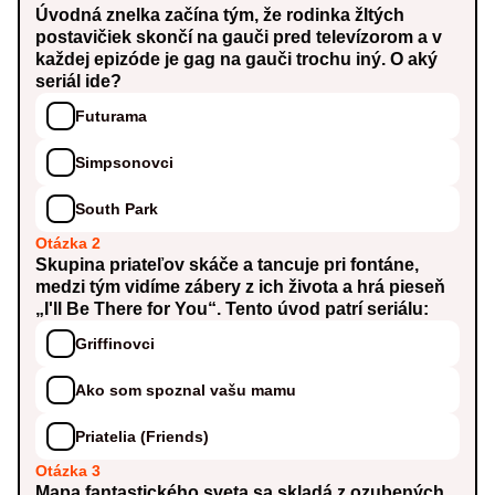
Úvodná znelka začína tým, že rodinka žltých
postavičiek skončí na gauči pred televízorom a v
každej epizóde je gag na gauči trochu iný. O aký
seriál ide?
Futurama
Simpsonovci
South Park
Otázka 2
Skupina priateľov skáče a tancuje pri fontáne,
medzi tým vidíme zábery z ich života a hrá pieseň
„I'll Be There for You“. Tento úvod patrí seriálu:
Griffinovci
Ako som spoznal vašu mamu
Priatelia (Friends)
Otázka 3
Mapa fantastického sveta sa skladá z ozubených