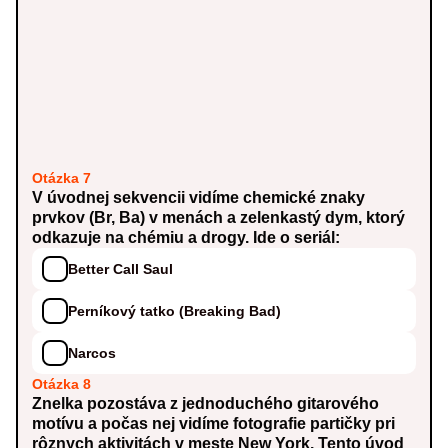
Otázka 7
V úvodnej sekvencii vidíme chemické znaky
prvkov (Br, Ba) v menách a zelenkastý dym, ktorý
odkazuje na chémiu a drogy. Ide o seriál:
Better Call Saul
Perníkový tatko (Breaking Bad)
Narcos
Otázka 8
Znelka pozostáva z jednoduchého gitarového
motívu a počas nej vidíme fotografie partičky pri
rôznych aktivitách v meste New York. Tento úvod