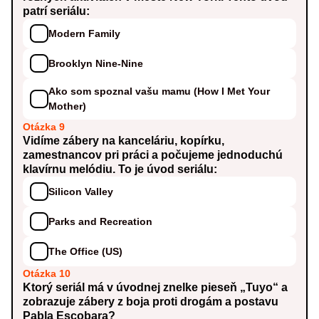
patrí seriálu:
Modern Family
Brooklyn Nine-Nine
Ako som spoznal vašu mamu (How I Met Your
Mother)
Otázka 9
Vidíme zábery na kanceláriu, kopírku,
zamestnancov pri práci a počujeme jednoduchú
klavírnu melódiu. To je úvod seriálu:
Silicon Valley
Parks and Recreation
The Office (US)
Otázka 10
Ktorý seriál má v úvodnej znelke pieseň „Tuyo“ a
zobrazuje zábery z boja proti drogám a postavu
Pabla Escobara?