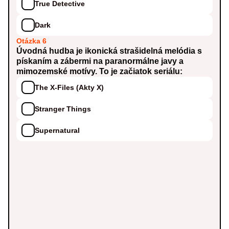
True Detective
Dark
Otázka 6
Úvodná hudba je ikonická strašidelná melódia s
pískaním a zábermi na paranormálne javy a
mimozemské motívy. To je začiatok seriálu:
The X-Files (Akty X)
Stranger Things
Supernatural