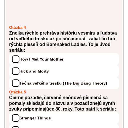
Otázka 4
Znelka rýchlo prehráva históriu vesmíru a ľudstva
od veľkého tresku až po súčasnosť, zatiaľ čo hrá
rýchla pieseň od Barenaked Ladies. To je úvod
seriálu:
How I Met Your Mother
Rick and Morty
Teória veľkého tresku (The Big Bang Theory)
Otázka 5
Čierne pozadie, červené neónové písmená sa
pomaly skladajú do názvu a v pozadí znejú synth
zvuky pripomínajúce 80. roky. Toto patrí k seriálu:
Stranger Things