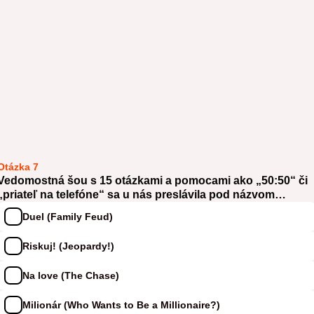
Otázka 7
Vedomostná šou s 15 otázkami a pomocami ako „50:50“ či
„priateľ na telefóne“ sa u nás preslávila pod názvom…
Duel (Family Feud)
Riskuj! (Jeopardy!)
Na love (The Chase)
Milionár (Who Wants to Be a Millionaire?)