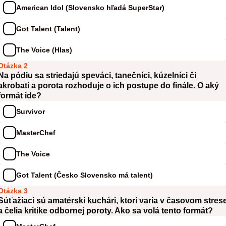
American Idol (Slovensko hľadá SuperStar)
Got Talent (Talent)
The Voice (Hlas)
Otázka 2
Na pódiu sa striedajú speváci, tanečníci, kúzelníci či
akrobati a porota rozhoduje o ich postupe do finále. O aký
formát ide?
Survivor
MasterChef
The Voice
Got Talent (Česko Slovensko má talent)
Otázka 3
Súťažiaci sú amatérski kuchári, ktorí varia v časovom stres
a čelia kritike odbornej poroty. Ako sa volá tento formát?