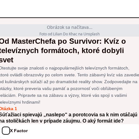
Obrázok sa načítava...
Foto od Lilian Do Khac na Unsplash
Od MasterChefa po Survivor: Kvíz o
televíznych formátoch, ktoré dobyli
svet
Otestujte svoje znalosti o najpopulárnejších televíznych formátoch,
ktoré ovládli obrazovky po celom svete. Tento zábavný kvíz vás zavedi
od kulinárskych súťaží až po dramatické reality show. Zodpovedajte na
otázky, ktoré preveria vašu pamäť a pozornosť voči obľúbeným
reláciám. Pripravte sa na zábavu a výzvy, ktoré vás spojí s vašimi
televíznymi hrdinami!
Otázka 1
Súťažiaci spievajú „naslepo“ a porotcovia sa k nim otáčajú
na stoličkách len v prípade záujmu. O aký formát ide?
X Factor