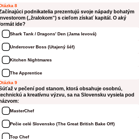
Otázka 8
Začínajúci podnikatelia prezentujú svoje nápady bohatým
investorom („žralokom“) s cieľom získať kapitál. O aký
formát ide?
Shark Tank / Dragons' Den (Jama levová)
Undercover Boss (Utajený šéf)
Kitchen Nightmares
The Apprentice
Otázka 9
Súťaž v pečení pod stanom, ktorá obsahuje osobnú,
technickú a kreatívnu výzvu, sa na Slovensku vysiela pod
názvom:
MasterChef
Pečie celé Slovensko (The Great British Bake Off)
Top Chef