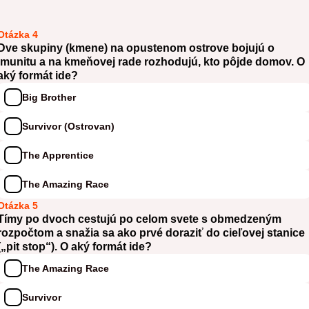
Otázka 4
Dve skupiny (kmene) na opustenom ostrove bojujú o
imunitu a na kmeňovej rade rozhodujú, kto pôjde domov. O
aký formát ide?
Big Brother
Survivor (Ostrovan)
The Apprentice
The Amazing Race
Otázka 5
Tímy po dvoch cestujú po celom svete s obmedzeným
rozpočtom a snažia sa ako prvé doraziť do cieľovej stanice
(„pit stop“). O aký formát ide?
The Amazing Race
Survivor