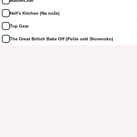
MasterChef
Hell’s Kitchen (Na nože)
Top Gear
The Great British Bake Off (Pečie celé Slovensko)