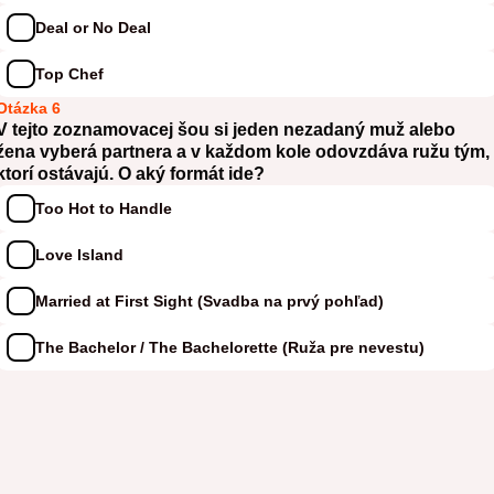
Deal or No Deal
Top Chef
Otázka 6
V tejto zoznamovacej šou si jeden nezadaný muž alebo
žena vyberá partnera a v každom kole odovzdáva ružu tým,
ktorí ostávajú. O aký formát ide?
Too Hot to Handle
Love Island
Married at First Sight (Svadba na prvý pohľad)
The Bachelor / The Bachelorette (Ruža pre nevestu)