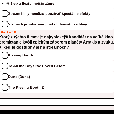
tržieb a flexibilnejšie žánre
Stream filmy nemôžu používať špeciálne efekty
V kinách je zakázané púšťať dramatické filmy
Otázka 10
Ktorý z týchto filmov je najtypickejší kandidát na veľké kino
premietanie kvôli epickým záberom planéty Arrakis a zvuku,
aj keď je dostupný aj na streamoch?
Kissing Booth
To All the Boys I've Loved Before
Dune (Duna)
The Kissing Booth 2