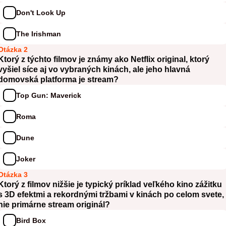
Don't Look Up
The Irishman
Otázka 2
Ktorý z týchto filmov je známy ako Netflix original, ktorý
vyšiel síce aj vo vybraných kinách, ale jeho hlavná
domovská platforma je stream?
Top Gun: Maverick
Roma
Dune
Joker
Otázka 3
Ktorý z filmov nižšie je typický príklad veľkého kino zážitku
s 3D efektmi a rekordnými tržbami v kinách po celom svete,
nie primárne stream originál?
Bird Box