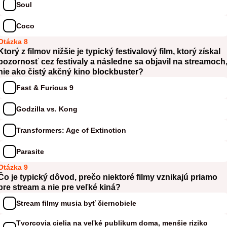
Soul
Coco
Otázka 8
Ktorý z filmov nižšie je typický festivalový film, ktorý získal
pozornosť cez festivaly a následne sa objavil na streamoch
nie ako čistý akčný kino blockbuster?
Fast & Furious 9
Godzilla vs. Kong
Transformers: Age of Extinction
Parasite
Otázka 9
Čo je typický dôvod, prečo niektoré filmy vznikajú priamo
pre stream a nie pre veľké kiná?
Stream filmy musia byť čiernobiele
Tvorcovia cielia na veľké publikum doma, menšie riziko