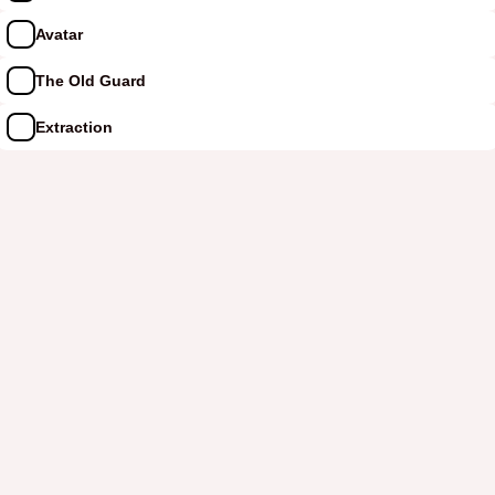
Avatar
The Old Guard
Extraction