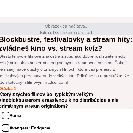
Obrázok sa načítava...
Foto od Declan Sun na Unsplash
Blockbustre, festivalovky a stream hity:
zvládneš kino vs. stream kvíz?
Otestujte svoje filmové znalosti a zistite, ako dobre rozlišujete medzi
veľkými kinoblokbustermi a originálnymi streamovacími hitmi. Čakajú
vás zaujímavé otázky o známych filmoch, ktoré vás prenesú z
festivalových predstavení do veľkých kín. Prihláste sa a preukážte, že
ste skutočným filmovým nadšencom!
Otázka 1
Ktorý z týchto filmov bol typickým veľkým
kinoblokbusterom s masívnou kino distribúciou a nie
primárnym stream originálom?
Roma
Avengers: Endgame