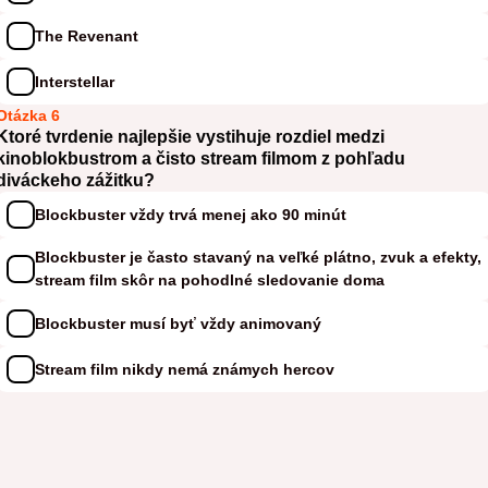
The Revenant
Interstellar
Otázka 6
Ktoré tvrdenie najlepšie vystihuje rozdiel medzi
kinoblokbustrom a čisto stream filmom z pohľadu
diváckeho zážitku?
Blockbuster vždy trvá menej ako 90 minút
Blockbuster je často stavaný na veľké plátno, zvuk a efekty,
stream film skôr na pohodlné sledovanie doma
Blockbuster musí byť vždy animovaný
Stream film nikdy nemá známych hercov