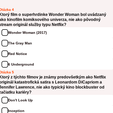
Otázka 4
Ktorý film o superhrdinke Wonder Woman bol uvádzaný
ako kinofilm komiksového univerza, nie ako pôvodný
stream originál služby typu Netflix?
Wonder Woman (2017)
The Gray Man
Red Notice
6 Underground
Otázka 5
Ktorý z týchto filmov je známy predovšetkým ako Netflix
originál katastrofická satira s Leonardom DiCapriom a
Jennifer Lawrence, nie ako typický kino blockbuster od
začiatku kariéry?
Don't Look Up
Inception