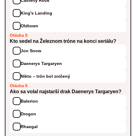
Casterly Rock
King's Landing
Oldtown
Otázka 5
Kto sedel na Železnom tróne na konci seriálu?
Jon Snow
Daenerys Targaryen
Nikto – trón bol zničený
Otázka 6
Ako sa volal najstarší drak Daenerys Targaryen?
Balerion
Drogon
Rhaegal