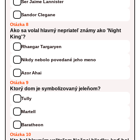
Ser Jaime Lannister
Sandor Clegane
Otázka 8
Ako sa volal hlavný nepriateľ známy ako 'Night
King'?
Rhaegar Targaryen
Nikdy nebolo povedané jeho meno
Azor Ahai
Otázka 9
Ktorý dom je symbolizovaný jeleňom?
Tully
Martell
Baratheon
Otázka 10