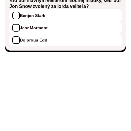
Kto bol hlavným veliteľom Nočnej hliadky, keď bol
Jon Snow zvolený za lorda veliteľa?
Benjen Stark
Jeor Mormont
Dolorous Edd