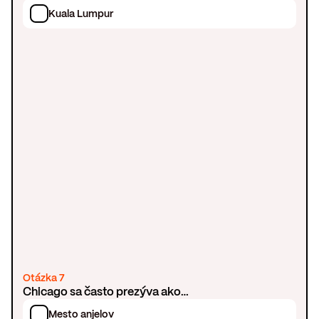
Kuala Lumpur
Otázka 7
Chicago sa často prezýva ako…
Mesto anjelov