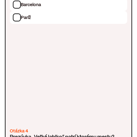
Barcelona
Paríž
Otázka 4
Prezývka „Veľké jablko“ patrí ktorému mestu?