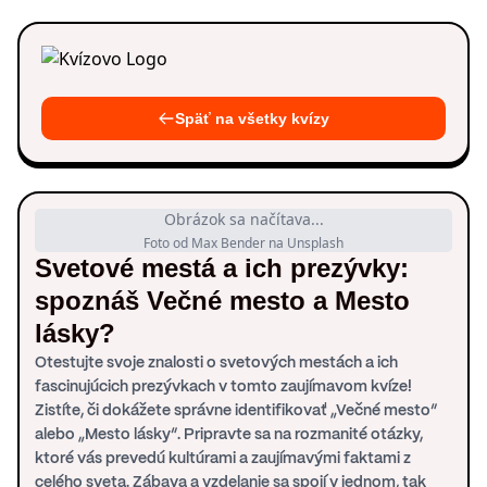
Späť na všetky kvízy
Obrázok sa načítava...
Foto od Max Bender na Unsplash
Svetové mestá a ich prezývky:
spoznáš Večné mesto a Mesto
lásky?
Otestujte svoje znalosti o svetových mestách a ich
fascinujúcich prezývkach v tomto zaujímavom kvíze!
Zistíte, či dokážete správne identifikovať „Večné mesto“
alebo „Mesto lásky“. Pripravte sa na rozmanité otázky,
ktoré vás prevedú kultúrami a zaujímavými faktami z
celého sveta. Zábava a vzdelanie sa spojí v jednom, tak