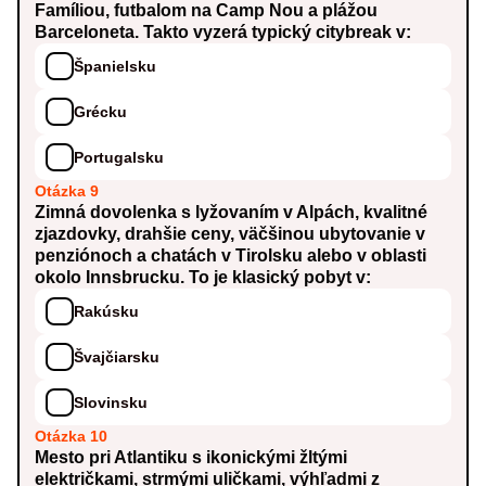
Famíliou, futbalom na Camp Nou a plážou
Barceloneta. Takto vyzerá typický citybreak v:
Španielsku
Grécku
Portugalsku
Otázka 9
Zimná dovolenka s lyžovaním v Alpách, kvalitné
zjazdovky, drahšie ceny, väčšinou ubytovanie v
penziónoch a chatách v Tirolsku alebo v oblasti
okolo Innsbrucku. To je klasický pobyt v:
Rakúsku
Švajčiarsku
Slovinsku
Otázka 10
Mesto pri Atlantiku s ikonickými žltými
električkami, strmými uličkami, výhľadmi z