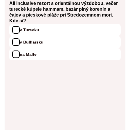
All inclusive rezort s orientálnou výzdobou, večer
turecké kúpele hammam, bazár plný korenín a
čajov a pieskové pláže pri Stredozemnom mori.
Kde si?
v Turecku
v Bulharsku
na Malte