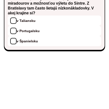
miradourov a možnosťou výletu do Sintre. Z
Bratislavy tam často lietajú nízkonákladovky. V
akej krajine si?
v Taliansku
v Portugalsku
v Španielsku