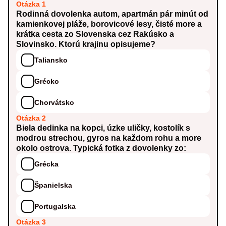
Otázka 1
Rodinná dovolenka autom, apartmán pár minút od
kamienkovej pláže, borovicové lesy, čisté more a
krátka cesta zo Slovenska cez Rakúsko a
Slovinsko. Ktorú krajinu opisujeme?
Taliansko
Grécko
Chorvátsko
Otázka 2
Biela dedinka na kopci, úzke uličky, kostolík s
modrou strechou, gyros na každom rohu a more
okolo ostrova. Typická fotka z dovolenky zo:
Grécka
Španielska
Portugalska
Otázka 3