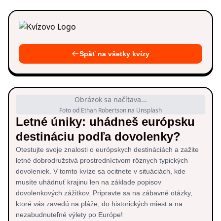
Späť na všetky kvízy
Obrázok sa načítava...
Foto od Ethan Robertson na Unsplash
Letné úniky: uhádneš európsku
destináciu podľa dovolenky?
Otestujte svoje znalosti o európskych destináciách a zažite
letné dobrodružstvá prostredníctvom rôznych typických
dovoleniek. V tomto kvíze sa ocitnete v situáciách, kde
musíte uhádnuť krajinu len na základe popisov
dovolenkových zážitkov. Pripravte sa na zábavné otázky,
ktoré vás zavedú na pláže, do historických miest a na
nezabudnuteľné výlety po Európe!