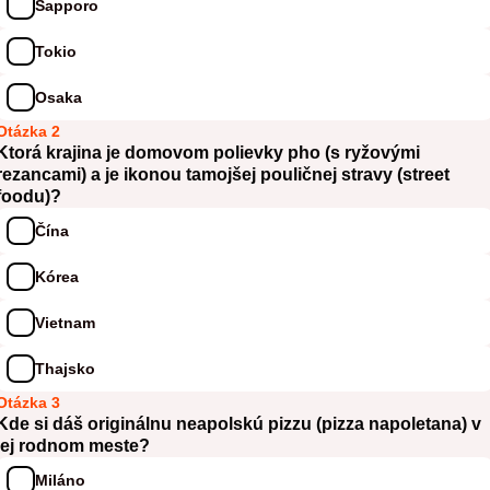
Sapporo
Tokio
Osaka
Otázka 2
Ktorá krajina je domovom polievky pho (s ryžovými
rezancami) a je ikonou tamojšej pouličnej stravy (street
foodu)?
Čína
Kórea
Vietnam
Thajsko
Otázka 3
Kde si dáš originálnu neapolskú pizzu (pizza napoletana) v
jej rodnom meste?
Miláno