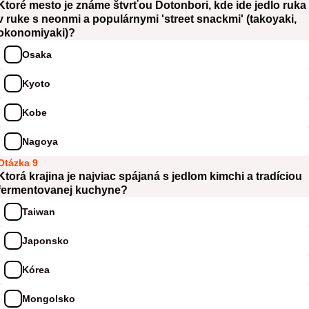
Ktoré mesto je známe štvrťou Dotonbori, kde ide jedlo ruka
v ruke s neonmi a populárnymi 'street snackmi' (takoyaki,
okonomiyaki)?
Osaka
Kyoto
Kobe
Nagoya
Otázka 9
Ktorá krajina je najviac spájaná s jedlom kimchi a tradíciou
fermentovanej kuchyne?
Taiwan
Japonsko
Kórea
Mongolsko