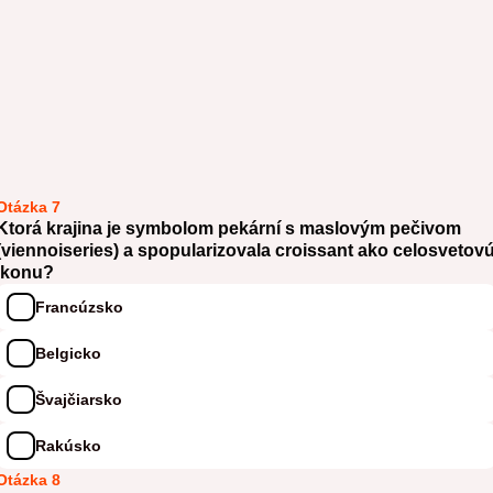
Otázka 7
Ktorá krajina je symbolom pekární s maslovým pečivom
(viennoiseries) a spopularizovala croissant ako celosvetov
ikonu?
Francúzsko
Belgicko
Švajčiarsko
Rakúsko
Otázka 8