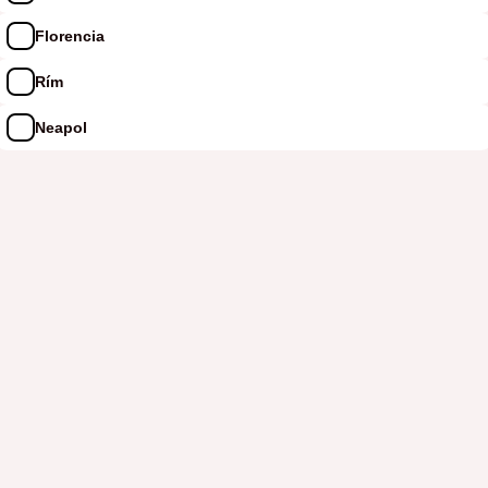
Florencia
Rím
Neapol