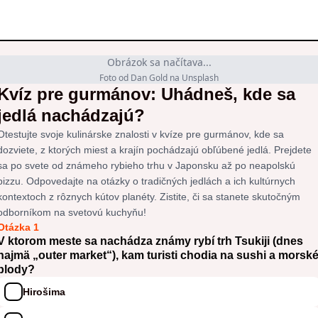
Obrázok sa načítava...
Foto od Dan Gold na Unsplash
Kvíz pre gurmánov: Uhádneš, kde sa
jedlá nachádzajú?
Otestujte svoje kulinárske znalosti v kvíze pre gurmánov, kde sa
dozviete, z ktorých miest a krajín pochádzajú obľúbené jedlá. Prejdete
sa po svete od známeho rybieho trhu v Japonsku až po neapolskú
pizzu. Odpovedajte na otázky o tradičných jedlách a ich kultúrnych
kontextoch z rôznych kútov planéty. Zistite, či sa stanete skutočným
odborníkom na svetovú kuchyňu!
Otázka 1
V ktorom meste sa nachádza známy rybí trh Tsukiji (dnes
najmä „outer market“), kam turisti chodia na sushi a morsk
plody?
Hirošima