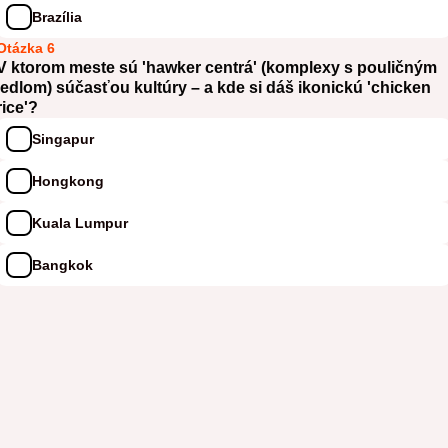
Brazília
Otázka 6
V ktorom meste sú 'hawker centrá' (komplexy s pouličným
jedlom) súčasťou kultúry – a kde si dáš ikonickú 'chicken
rice'?
Singapur
Hongkong
Kuala Lumpur
Bangkok