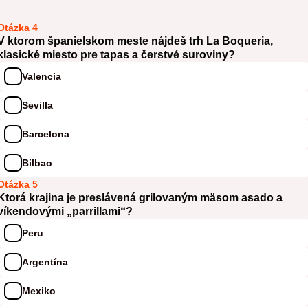
Otázka 4
V ktorom španielskom meste nájdeš trh La Boqueria,
klasické miesto pre tapas a čerstvé suroviny?
Valencia
Sevilla
Barcelona
Bilbao
Otázka 5
Ktorá krajina je preslávená grilovaným mäsom asado a
víkendovými „parrillami“?
Peru
Argentína
Mexiko