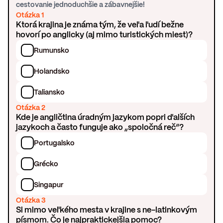
cestovanie jednoduchšie a zábavnejšie!
Otázka 1
Ktorá krajina je známa tým, že veľa ľudí bežne
hovorí po anglicky (aj mimo turistických miest)?
Rumunsko
Holandsko
Taliansko
Otázka 2
Kde je angličtina úradným jazykom popri ďalších
jazykoch a často funguje ako „spoločná reč“?
Portugalsko
Grécko
Singapur
Otázka 3
Si mimo veľkého mesta v krajine s ne-latinkovým
písmom. Čo je najpraktickejšia pomoc?