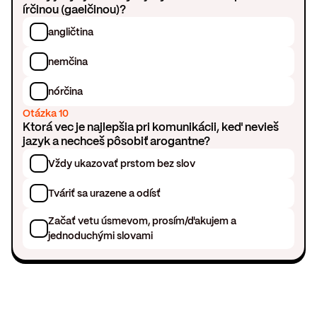
írčinou (gaelčinou)?
angličtina
nemčina
nórčina
Otázka 10
Ktorá vec je najlepšia pri komunikácii, keď nevieš
jazyk a nechceš pôsobiť arogantne?
Vždy ukazovať prstom bez slov
Tváriť sa urazene a odísť
Začať vetu úsmevom, prosím/ďakujem a
jednoduchými slovami