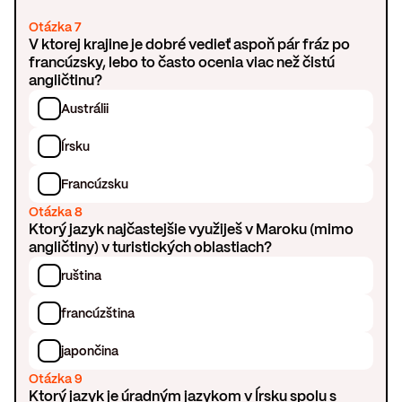
Otázka 7
V ktorej krajine je dobré vedieť aspoň pár fráz po
francúzsky, lebo to často ocenia viac než čistú
angličtinu?
Austrálii
Írsku
Francúzsku
Otázka 8
Ktorý jazyk najčastejšie využiješ v Maroku (mimo
angličtiny) v turistických oblastiach?
ruština
francúzština
japončina
Otázka 9
Ktorý jazyk je úradným jazykom v Írsku spolu s