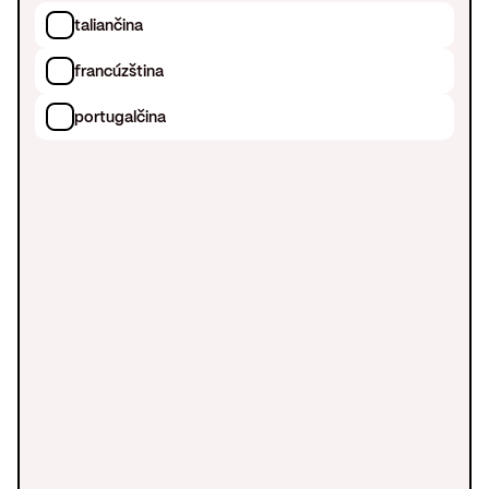
taliančina
francúzština
portugalčina