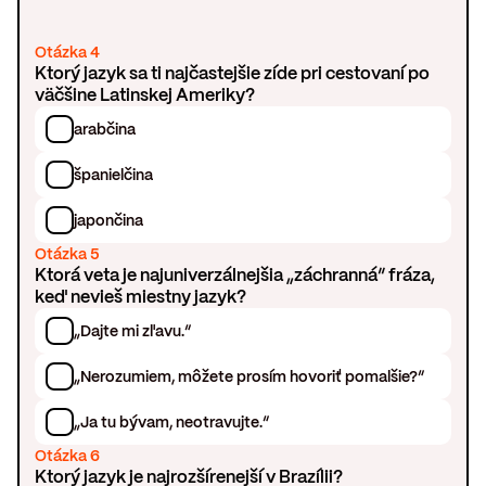
Otázka 4
Ktorý jazyk sa ti najčastejšie zíde pri cestovaní po
väčšine Latinskej Ameriky?
arabčina
španielčina
japončina
Otázka 5
Ktorá veta je najuniverzálnejšia „záchranná“ fráza,
keď nevieš miestny jazyk?
„Dajte mi zľavu.“
„Nerozumiem, môžete prosím hovoriť pomalšie?“
„Ja tu bývam, neotravujte.“
Otázka 6
Ktorý jazyk je najrozšírenejší v Brazílii?