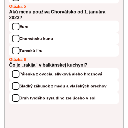
Otázka 5
Akú menu používa Chorvátsko od 1. januára
2023?
Euro
Chorvátsku kunu
Tureckú líru
Otázka 6
Čo je „rakija“ v balkánskej kuchyni?
Pálenka z ovocia, slivková alebo hroznová
Sladký zákusok z medu a vlašských orechov
Druh tvrdého syra dlho zrejúceho v soli