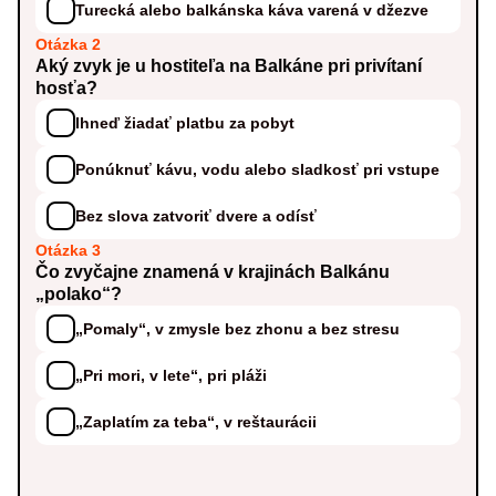
Turecká alebo balkánska káva varená v džezve
Otázka 2
Aký zvyk je u hostiteľa na Balkáne pri privítaní
hosťa?
Ihneď žiadať platbu za pobyt
Ponúknuť kávu, vodu alebo sladkosť pri vstupe
Bez slova zatvoriť dvere a odísť
Otázka 3
Čo zvyčajne znamená v krajinách Balkánu
„polako“?
„Pomaly“, v zmysle bez zhonu a bez stresu
„Pri mori, v lete“, pri pláži
„Zaplatím za teba“, v reštaurácii