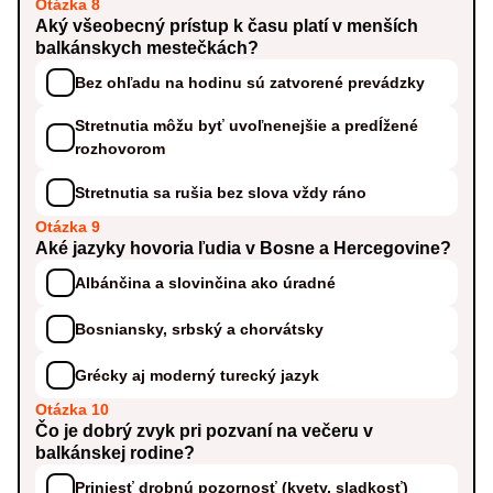
Otázka 8
Aký všeobecný prístup k času platí v menších
balkánskych mestečkách?
Bez ohľadu na hodinu sú zatvorené prevádzky
Stretnutia môžu byť uvoľnenejšie a predĺžené
rozhovorom
Stretnutia sa rušia bez slova vždy ráno
Otázka 9
Aké jazyky hovoria ľudia v Bosne a Hercegovine?
Albánčina a slovinčina ako úradné
Bosniansky, srbský a chorvátsky
Grécky aj moderný turecký jazyk
Otázka 10
Čo je dobrý zvyk pri pozvaní na večeru v
balkánskej rodine?
Priniesť drobnú pozornosť (kvety, sladkosť)