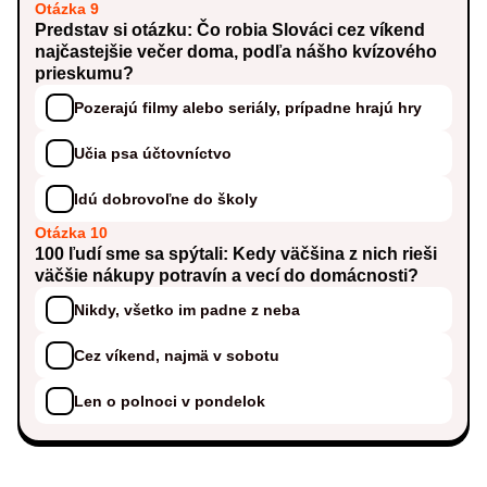
Otázka 9
Predstav si otázku: Čo robia Slováci cez víkend
najčastejšie večer doma, podľa nášho kvízového
prieskumu?
Pozerajú filmy alebo seriály, prípadne hrajú hry
Učia psa účtovníctvo
Idú dobrovoľne do školy
Otázka 10
100 ľudí sme sa spýtali: Kedy väčšina z nich rieši
väčšie nákupy potravín a vecí do domácnosti?
Nikdy, všetko im padne z neba
Cez víkend, najmä v sobotu
Len o polnoci v pondelok