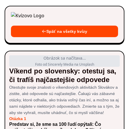
Späť na všetky kvízy
Obrázok sa načítava...
Foto od Sincerely Media na Unsplash
Víkend po slovensky: otestuj sa,
či trafíš najčastejšie odpovede
Otestujte svoje znalosti o víkendových aktivitách Slovákov a
zistite, aké odpovede sú najčastejšie. Čakajú vás zábavné
otázky, ktoré odhalia, ako trávia voľný čas iní, a možno sa aj
sami nájdete v niektorých odpovediach. Zmierte sa s tým, že
aby ste vyhrali, musíte uhádnuť, čo si myslí väčšina!
Otázka 1
Predstav si, že sme sa 100 ľudí opýtali: Čo