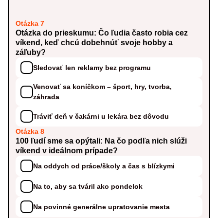
Otázka 7
Otázka do prieskumu: Čo ľudia často robia cez
víkend, keď chcú dobehnúť svoje hobby a
záľuby?
Sledovať len reklamy bez programu
Venovať sa koníčkom – šport, hry, tvorba,
záhrada
Tráviť deň v čakárni u lekára bez dôvodu
Otázka 8
100 ľudí sme sa opýtali: Na čo podľa nich slúži
víkend v ideálnom prípade?
Na oddych od práce/školy a čas s blízkymi
Na to, aby sa tváril ako pondelok
Na povinné generálne upratovanie mesta