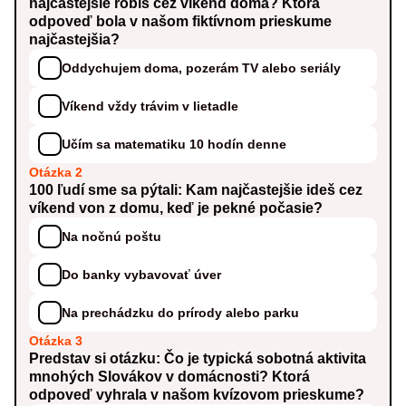
najčastejšie robíš cez víkend doma? Ktorá
odpoveď bola v našom fiktívnom prieskume
najčastejšia?
Oddychujem doma, pozerám TV alebo seriály
Víkend vždy trávim v lietadle
Učím sa matematiku 10 hodín denne
Otázka 2
100 ľudí sme sa pýtali: Kam najčastejšie ideš cez
víkend von z domu, keď je pekné počasie?
Na nočnú poštu
Do banky vybavovať úver
Na prechádzku do prírody alebo parku
Otázka 3
Predstav si otázku: Čo je typická sobotná aktivita
mnohých Slovákov v domácnosti? Ktorá
odpoveď vyhrala v našom kvízovom prieskume?