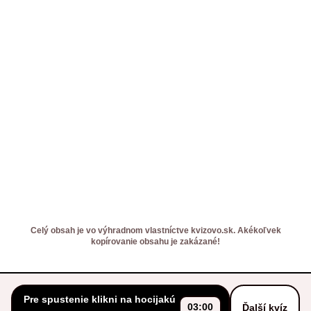
Celý obsah je vo výhradnom vlastníctve kvizovo.sk. Akékoľvek
kopírovanie obsahu je zakázané!
Pre spustenie klikni na hocijakú
03:00
Ďalší kvíz